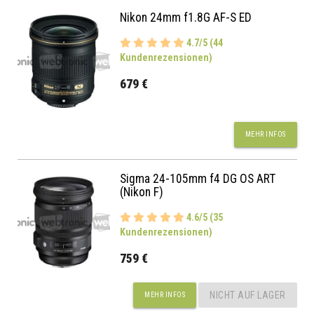
Nikon 24mm f1.8G AF-S ED
4.7/5 (44
Kundenrezensionen)
679 €
MEHR INFOS
Sigma 24-105mm f4 DG OS ART
(Nikon F)
4.6/5 (35
Kundenrezensionen)
759 €
NICHT AUF LAGER
MEHR INFOS