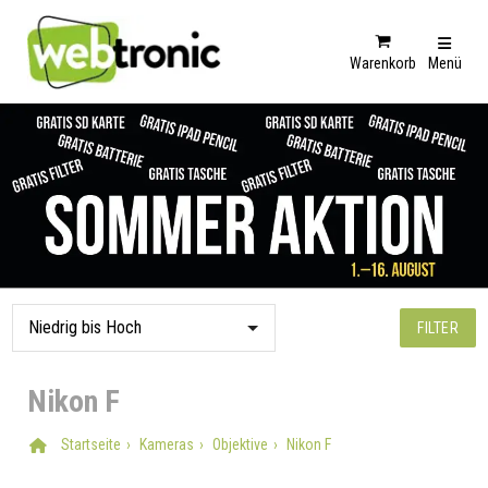
Warenkorb
Menü
FILTER
Nikon F
Startseite
Kameras
Objektive
Nikon F