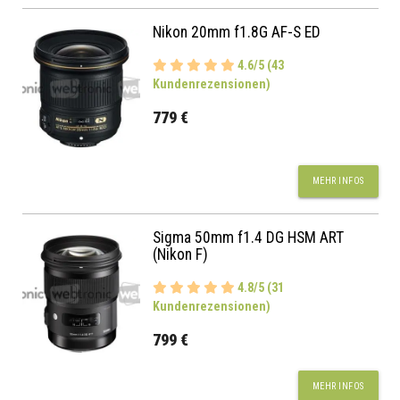
Nikon 20mm f1.8G AF-S ED
4.6/5 (43
Kundenrezensionen)
779 €
MEHR INFOS
Sigma 50mm f1.4 DG HSM ART
(Nikon F)
4.8/5 (31
Kundenrezensionen)
799 €
MEHR INFOS