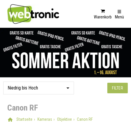
Warenkorb
Menü
FILTER
Canon RF
Startseite
Kameras
Objektive
Canon RF