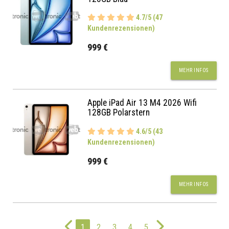
4.7/5 (47
Kundenrezensionen)
999 €
MEHR INFOS
Apple iPad Air 13 M4 2026 Wifi
128GB Polarstern
4.6/5 (43
Kundenrezensionen)
999 €
MEHR INFOS
1
2
3
4
5