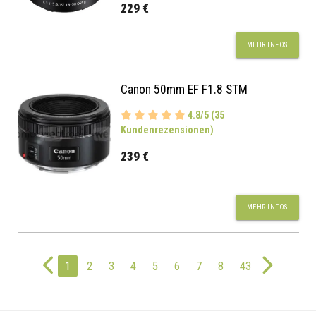
229 €
MEHR INFOS
Canon 50mm EF F1.8 STM
4.8/5 (35
Kundenrezensionen)
239 €
MEHR INFOS
1
2
3
4
5
6
7
8
43