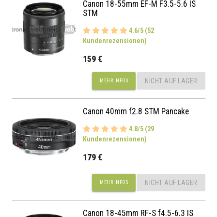
Canon 18-55mm EF-M F3.5-5.6 IS
STM
4.6/5 (52
Kundenrezensionen)
159 €
NICHT AUF LAGER
MEHR INFOS
Canon 40mm f2.8 STM Pancake
4.8/5 (29
Kundenrezensionen)
179 €
NICHT AUF LAGER
MEHR INFOS
Canon 18-45mm RF-S f4.5-6.3 IS