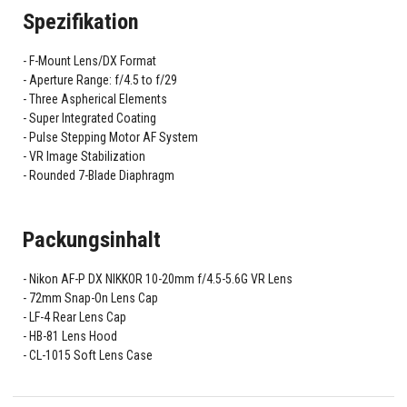
Spezifikation
F-Mount Lens/DX Format
Aperture Range: f/4.5 to f/29
Three Aspherical Elements
Super Integrated Coating
Pulse Stepping Motor AF System
VR Image Stabilization
Rounded 7-Blade Diaphragm
Packungsinhalt
Nikon AF-P DX NIKKOR 10-20mm f/4.5-5.6G VR Lens
72mm Snap-On Lens Cap
LF-4 Rear Lens Cap
HB-81 Lens Hood
CL-1015 Soft Lens Case