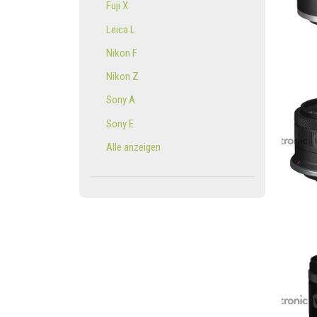
Fuji X
Leica L
Nikon F
Nikon Z
Sony A
Sony E
Alle anzeigen