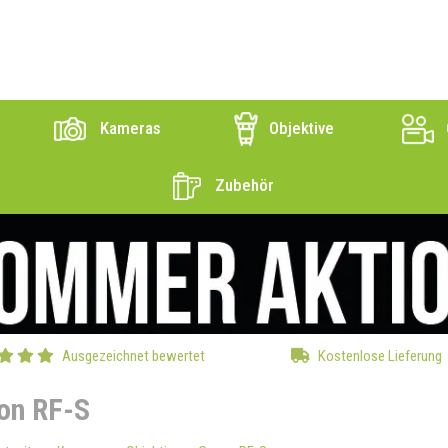
Kameras
Objektive
Zubehör
Ausgezeichnet bewertet
Kostenlose Lieferung
on RF-S