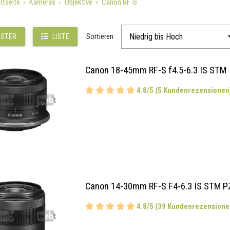
rtseite
Kameras
Objektive
Canon RF-S
Sortieren
STER
LISTE
Canon 18-45mm RF-S f4.5-6.3 IS STM
4.8/5 (5 Kundenrezensionen
Canon 14-30mm RF-S F4-6.3 IS STM P
4.8/5 (39 Kundenrezensione