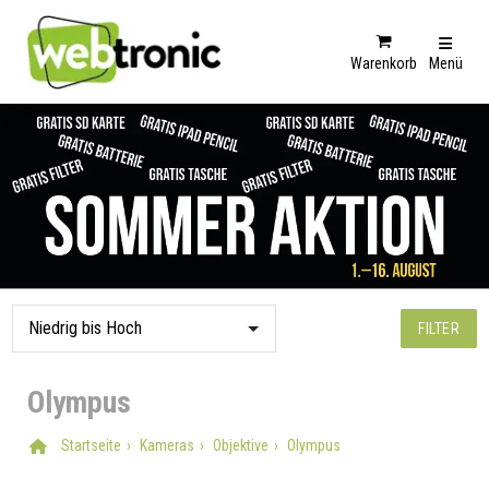
Warenkorb
Menü
FILTER
Olympus
Startseite
Kameras
Objektive
Olympus