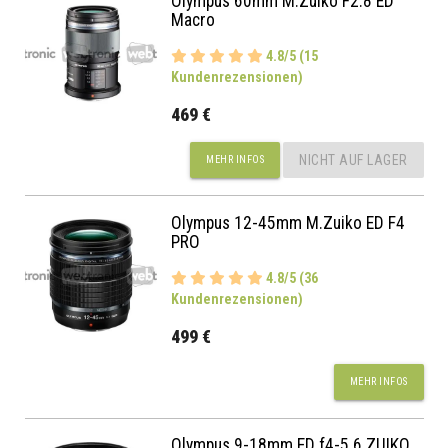
Olympus 60mm M.Zuiko F2.8 ED
Macro
4.8/5 (15
Kundenrezensionen)
469 €
NICHT AUF LAGER
MEHR INFOS
Olympus 12-45mm M.Zuiko ED F4
PRO
4.8/5 (36
Kundenrezensionen)
499 €
MEHR INFOS
Olympus 9-18mm ED f4-5.6 ZUIKO