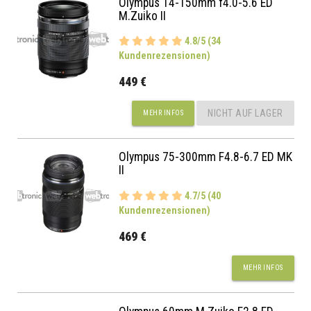
Olympus 14-150mm f4.0-5.6 ED
M.Zuiko II
4.8/5 (34
Kundenrezensionen)
449 €
NICHT AUF LAGER
MEHR INFOS
Olympus 75-300mm F4.8-6.7 ED MK
II
4.7/5 (40
Kundenrezensionen)
469 €
MEHR INFOS