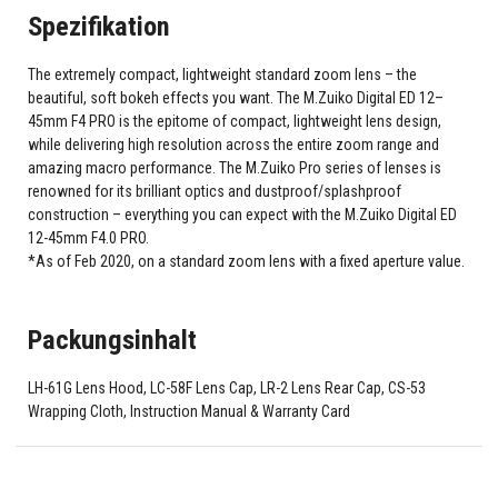
Spezifikation
The extremely compact, lightweight standard zoom lens – the
beautiful, soft bokeh effects you want. The M.Zuiko Digital ED 12–
45mm F4 PRO is the epitome of compact, lightweight lens design,
while delivering high resolution across the entire zoom range and
amazing macro performance. The M.Zuiko Pro series of lenses is
renowned for its brilliant optics and dustproof/splashproof
construction – everything you can expect with the M.Zuiko Digital ED
12-45mm F4.0 PRO.
*As of Feb 2020, on a standard zoom lens with a fixed aperture value.
Packungsinhalt
LH-61G Lens Hood, LC-58F Lens Cap, LR-2 Lens Rear Cap, CS-53
Wrapping Cloth, Instruction Manual & Warranty Card