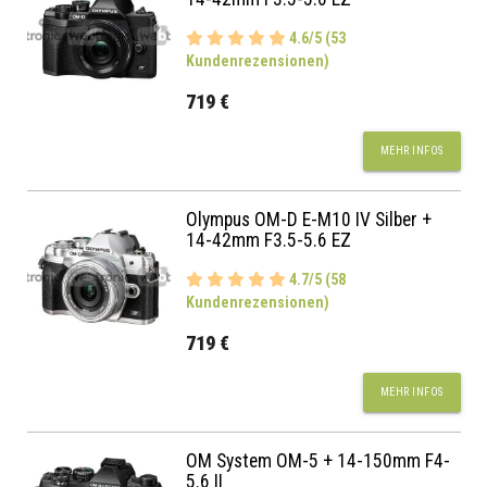
4.6/5 (53
Kundenrezensionen)
719 €
MEHR INFOS
Olympus OM-D E-M10 IV Silber +
14-42mm F3.5-5.6 EZ
4.7/5 (58
Kundenrezensionen)
719 €
MEHR INFOS
OM System OM-5 + 14-150mm F4-
5.6 II