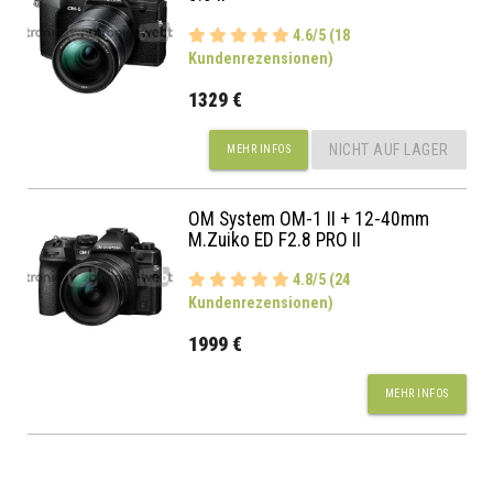
4.6/5 (18
Kundenrezensionen)
1329 €
NICHT AUF LAGER
MEHR INFOS
OM System OM-1 II + 12-40mm
M.Zuiko ED F2.8 PRO II
4.8/5 (24
Kundenrezensionen)
1999 €
MEHR INFOS