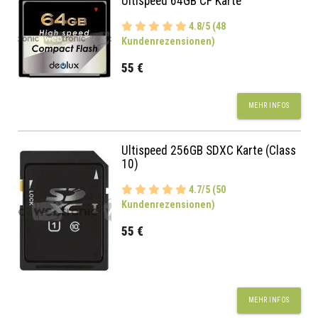
Ultispeed 64GB CF Karte
4.8/5 (48
Kundenrezensionen)
55 €
MEHR INFOS
Ultispeed 256GB SDXC Karte (Class
10)
4.7/5 (50
Kundenrezensionen)
55 €
MEHR INFOS