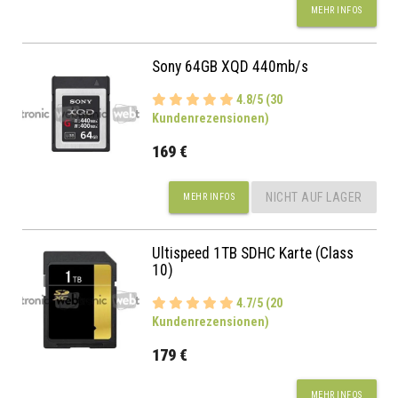
MEHR INFOS
Sony 64GB XQD 440mb/s
4.8/5 (30
Kundenrezensionen)
169 €
NICHT AUF LAGER
MEHR INFOS
Ultispeed 1TB SDHC Karte (Class
10)
4.7/5 (20
Kundenrezensionen)
179 €
MEHR INFOS