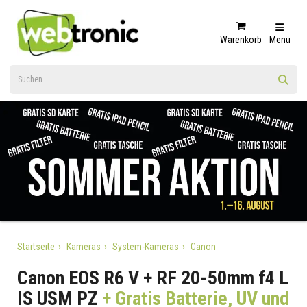
Warenkorb
Menü
Startseite
Kameras
System-Kameras
Canon
Canon EOS R6 V + RF 20-50mm f4 L
IS USM PZ
+ Gratis Batterie, UV und