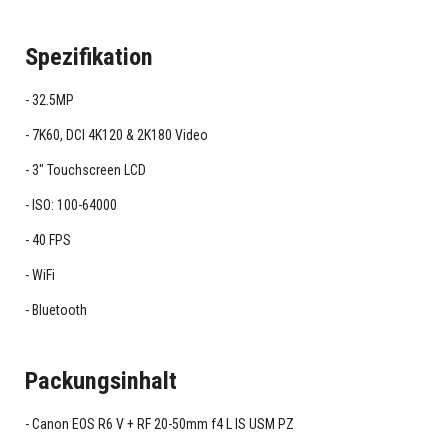
Spezifikation
32.5MP
7K60, DCI 4K120 & 2K180 Video
3" Touchscreen LCD
ISO: 100-64000
40 FPS
WiFi
Bluetooth
Packungsinhalt
Canon EOS R6 V + RF 20-50mm f4 L IS USM PZ