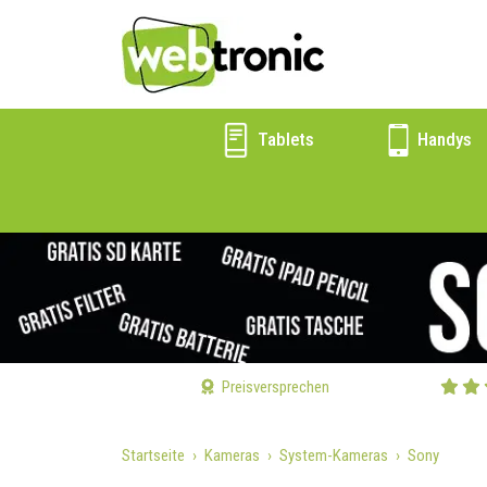
Tablets
Handys
Preisversprechen
Startseite
Kameras
System-Kameras
Sony