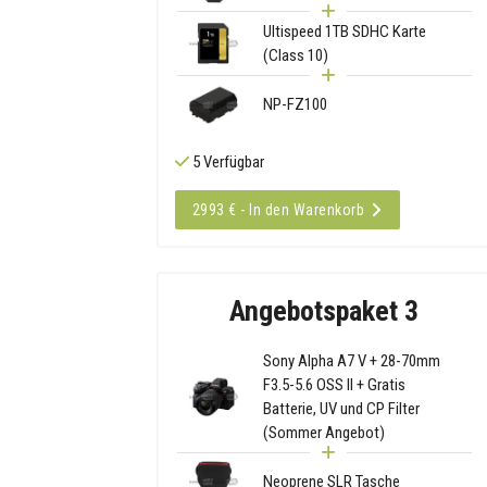
Ultispeed 1TB SDHC Karte
(Class 10)
NP-FZ100
5 Verfügbar
2993 € - In den Warenkorb
Angebotspaket 3
Sony Alpha A7 V + 28-70mm
F3.5-5.6 OSS II + Gratis
Batterie, UV und CP Filter
(Sommer Angebot)
Neoprene SLR Tasche