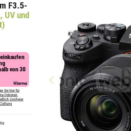
m F3.5-
e, UV und
t)
 einkaufen
ng
halb von 30
n
en Sie hier für
rna-Optionen,
eßlich zinsfreier
Zahlung
tie