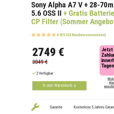
Sony Alpha A7 V + 28-70m
5.6 OSS II
+ Gratis Batteri
CP Filter (Sommer Angebo
4.8/5 (26 Kundenrezensionen)
2749 €
Jetzt
Zahlu
inner
3049 €
Tage
2 Verfügbar
Klick
Kla
In den Warenkorb
einschli
Garantie
Kostenlose 5 Jahres-Garan