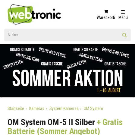
Warenkorb
Menü
Startseite
Kameras
System-Kameras
OM System
OM System OM-5 II Silber
+ Gratis
Batterie (Sommer Angebot)