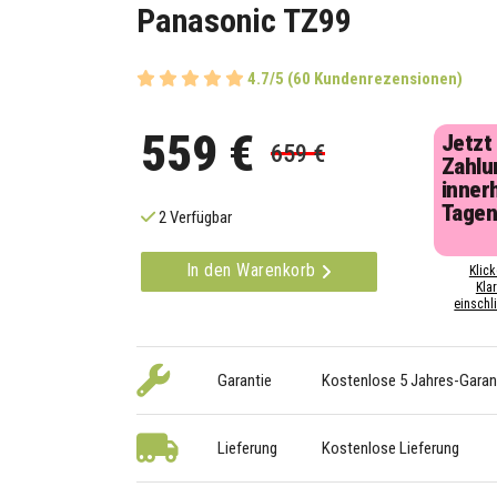
Panasonic TZ99
4.7/5 (60 Kundenrezensionen)
559 €
Jetzt
659 €
Zahlu
inner
Tage
2 Verfügbar
In den Warenkorb
Klick
Kla
einschli
Garantie
Kostenlose 5 Jahres-Garan
Lieferung
Kostenlose Lieferung