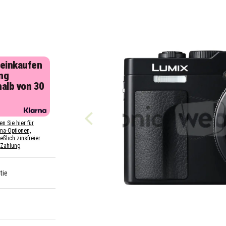
 einkaufen
ng
halb von 30
n
en Sie hier für
rna-Optionen,
eßlich zinsfreier
Zahlung
tie