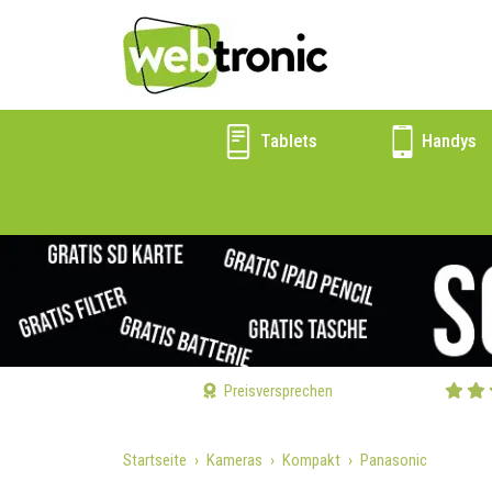
Tablets
Handys
Preisversprechen
Startseite
Kameras
Kompakt
Panasonic