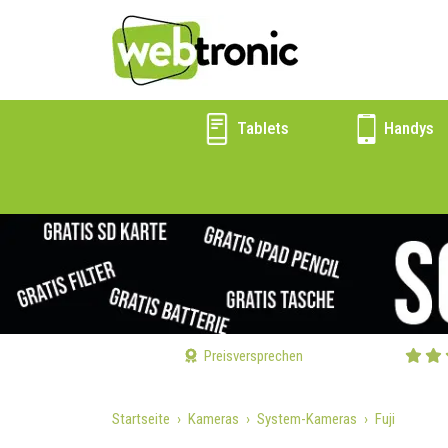
Tablets
Handys
Preisversprechen
Startseite
Kameras
System-Kameras
Fuji