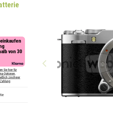
atterie
 einkaufen
ng
halb von 30
n
en Sie hier für
rna-Optionen,
eßlich zinsfreier
Zahlung
tie