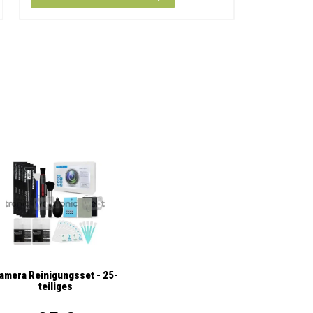
amera Reinigungsset - 25-
teiliges