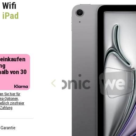
 Wifi
 iPad
 einkaufen
ng
halb von 30
n
en Sie hier für
rna-Optionen,
eßlich zinsfreier
Zahlung
-Garantie