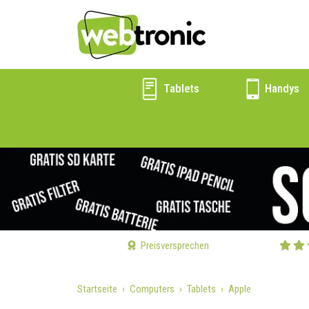
Tablets
Handys
Preisversprechen
Startseite
Computers
Tablets
Apple