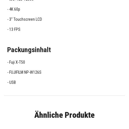
4K 60p
3" Touchscreen LCD
13 FPS
Packungsinhalt
Fuji X-T50
FUJIFILM NP-W126S
USB
Ähnliche Produkte