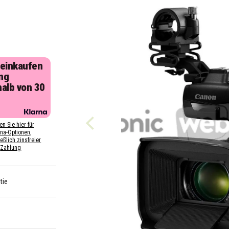
 einkaufen
ng
halb von 30
n
en Sie hier für
rna-Optionen,
eßlich zinsfreier
Zahlung
tie