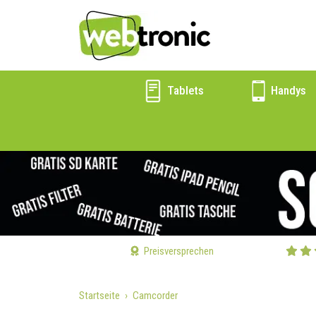
Tablets
Handys
Preisversprechen
Startseite
Camcorder