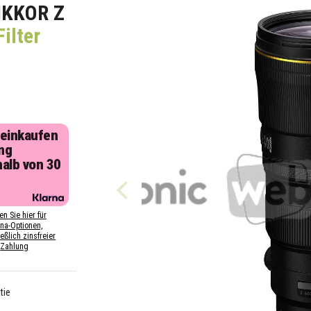
IKKOR Z
ilter
 einkaufen
ng
halb von 30
n
en Sie hier für
rna-Optionen,
eßlich zinsfreier
Zahlung
tie