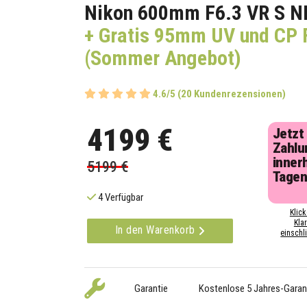
Nikon 600mm F6.3 VR S N
+ Gratis 95mm UV und CP F
(Sommer Angebot)
4.6/5 (20 Kundenrezensionen)
4199 €
Jetzt
Zahlu
inner
5199 €
Tage
4 Verfügbar
Klick
Kla
In den Warenkorb
einschli
Garantie
Kostenlose 5 Jahres-Garan