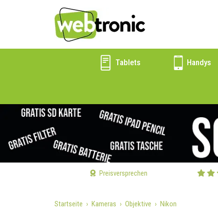
Tablets
Handys
Preisversprechen
Startseite
Kameras
Objektive
Nikon