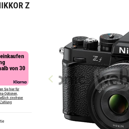
NIKKOR Z
 einkaufen
ng
halb von 30
n
en Sie hier für
rna-Optionen,
eßlich zinsfreier
Zahlung
tie