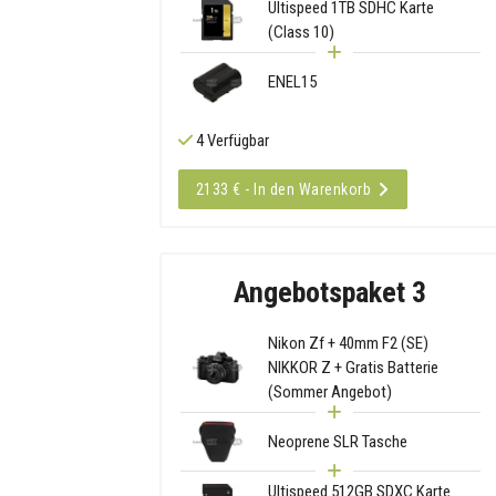
Ultispeed 1TB SDHC Karte
(Class 10)
ENEL15
4 Verfügbar
2133 € - In den Warenkorb
Angebotspaket 3
Nikon Zf + 40mm F2 (SE)
NIKKOR Z + Gratis Batterie
(Sommer Angebot)
Neoprene SLR Tasche
Ultispeed 512GB SDXC Karte