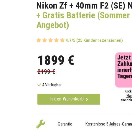
Nikon Zf + 40mm F2 (SE) 
+ Gratis Batterie (Sommer
Angebot)
4.7/5 (25 Kundenrezensionen)
1899 €
Jetzt
Zahlu
inner
2199 €
Tage
4 Verfügbar
Klick
Kla
In den Warenkorb
einschli
Garantie
Kostenlose 5 Jahres-Garan