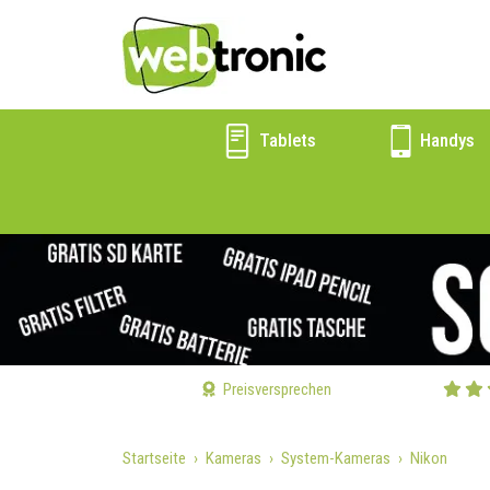
Tablets
Handys
Preisversprechen
Startseite
Kameras
System-Kameras
Nikon