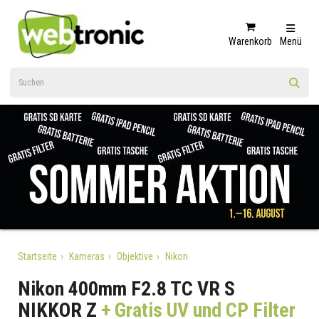
Warenkorb
Menü
Startseite
Kameras
Objektive
Nikon
Nikon 400mm F2.8 TC VR S
NIKKOR Z
+ Gratis UV und CP Filter