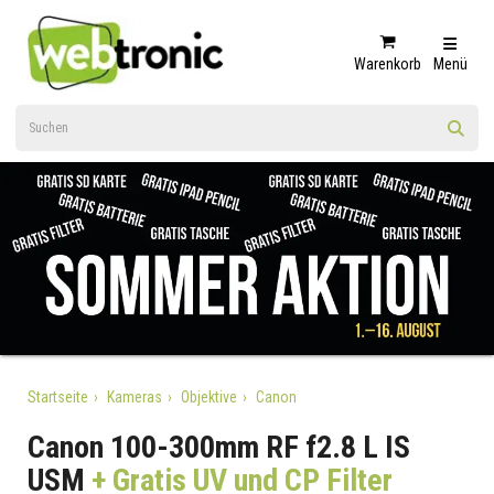
Warenkorb
Menü
Startseite
Kameras
Objektive
Canon
Canon 100-300mm RF f2.8 L IS
USM
+ Gratis UV und CP Filter