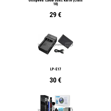
Ultispeed 128GB SDXC Karte (Class
10)
29 €
LP-E17
30 €