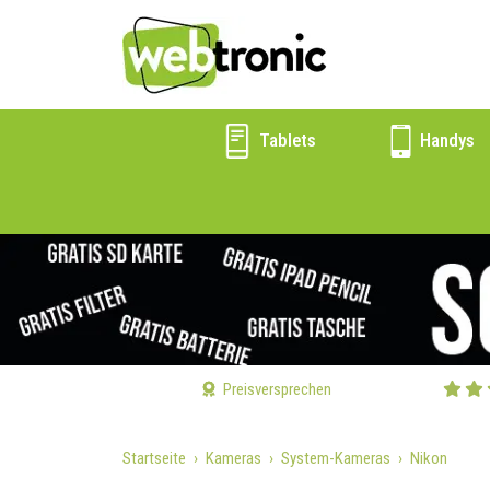
Tablets
Handys
Preisversprechen
Startseite
Kameras
System-Kameras
Nikon