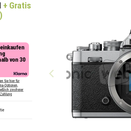
I
+ Gratis
)
 einkaufen
ng
halb von 30
n
en Sie hier für
rna-Optionen,
eßlich zinsfreier
Zahlung
tie