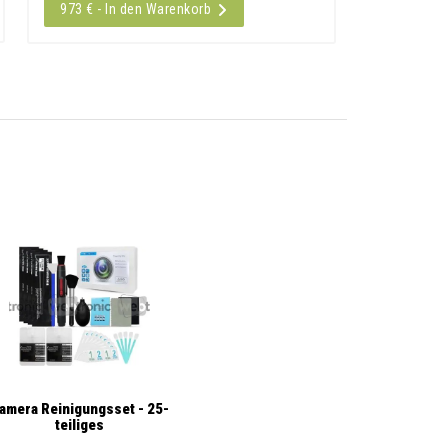
973 € - In den Warenkorb
amera Reinigungsset - 25-
teiliges