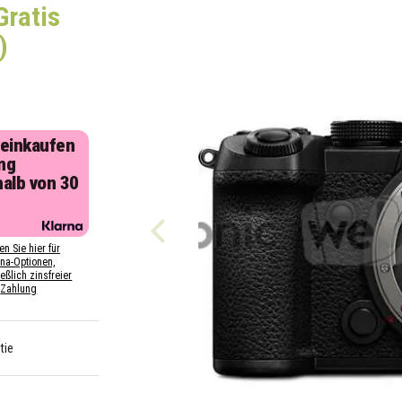
Gratis
)
 einkaufen
ng
halb von 30
n
en Sie hier für
rna-Optionen,
eßlich zinsfreier
Zahlung
tie