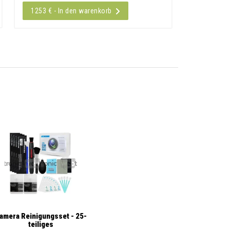
1253 € - In den warenkorb
amera Reinigungsset - 25-
teiliges