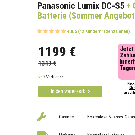
Panasonic Lumix DC-S5
+ 
Batterie (Sommer Angebot
4.8/5 (42 Kundernrezenzsionen)
1199 €
Jetzt
Zahlu
inner
1349 €
Tage
7 Verfügbar
Klick
Kla
In den warenkorb
einschli
Garantie
Kostenlose 5 Jahres-Garan