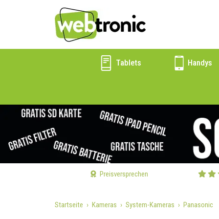
Tablets
Handys
Preisversprechen
Startseite
Kameras
System-Kameras
Panasonic