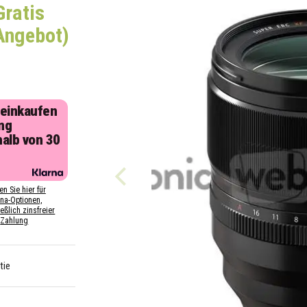
Gratis
Angebot)
 einkaufen
ng
halb von 30
n
en Sie hier für
rna-Optionen,
eßlich zinsfreier
Zahlung
tie