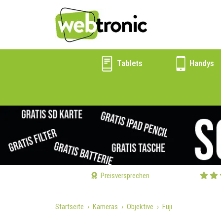
Tablets
Handys
Preisversprechen
Startseite
Kameras
Objektive
Fuji