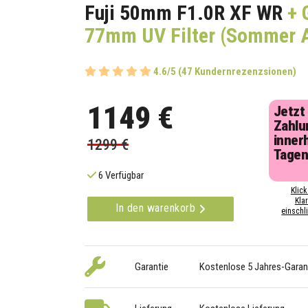
Fuji 50mm F1.0R XF WR
+ 
77mm UV Filter (Sommer 
4.6/5 (47 Kundernrezenzsionen)
1149 €
Jetzt
Zahlu
inner
1299 €
Tage
6 Verfügbar
Klick
Kla
In den warenkorb
einschli
Garantie
Kostenlose 5 Jahres-Garan