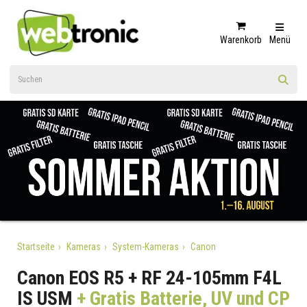
Warenkorb
Menü
Startseite
Kameras
System-Kameras
Canon
Canon EOS R5 + RF 24-105mm F4L
IS USM
+ Gratis Batterie, UV und CP