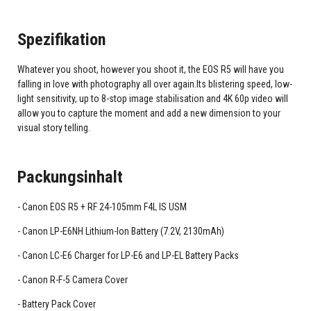
Spezifikation
Whatever you shoot, however you shoot it, the EOS R5 will have you
falling in love with photography all over again.Its blistering speed, low-
light sensitivity, up to 8-stop image stabilisation and 4K 60p video will
allow you to capture the moment and add a new dimension to your
visual story telling.
Packungsinhalt
Canon EOS R5 + RF 24-105mm F4L IS USM
Canon LP-E6NH Lithium-Ion Battery (7.2V, 2130mAh)
Canon LC-E6 Charger for LP-E6 and LP-EL Battery Packs
Canon R-F-5 Camera Cover
Battery Pack Cover