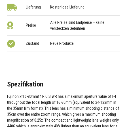
Lieferung
Kostenlose Lieferung
Alle Preise sind Endpreise – keine
Preise
versteckten Gebühren
Zustand
Neue Produkte
Spezifikation
Fujinon xf16-80mmf4 R OIS WR has a maximum aperture value of F4
throughout the focal length of 16-80mm (equivalent to 24-122mm in
the 35mm film format). This lens has a minimum shooting distance of
35cm over the entire zoom range, which gives a maximum shooting
magnification of 0.25x. The compact and lightweight lens weighs only
440G which is approximately 40% lighter than an equivalent lens for a