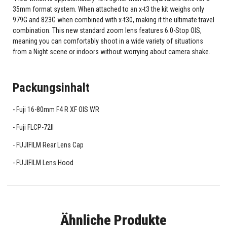
35mm format system. When attached to an x-t3 the kit weighs only
979G and 823G when combined with x-t30, making it the ultimate travel
combination. This new standard zoom lens features 6.0-Stop OIS,
meaning you can comfortably shoot in a wide variety of situations
from a Night scene or indoors without worrying about camera shake.
Packungsinhalt
Fuji 16-80mm F4 R XF OIS WR
Fuji FLCP-72II
FUJIFILM Rear Lens Cap
FUJIFILM Lens Hood
Ähnliche Produkte