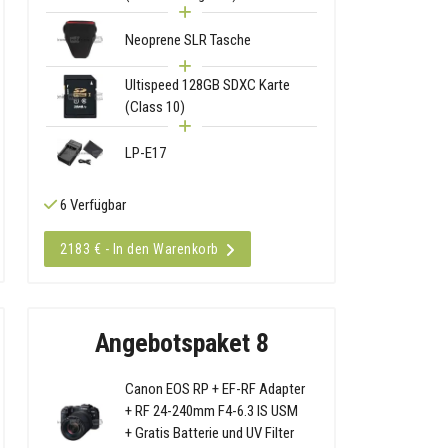
Neoprene SLR Tasche
Ultispeed 128GB SDXC Karte
(Class 10)
LP-E17
6 Verfügbar
2183 € - In den Warenkorb
Angebotspaket 8
Canon EOS RP + EF-RF Adapter
+ RF 24-240mm F4-6.3 IS USM
+ Gratis Batterie und UV Filter