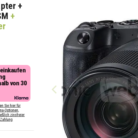
pter +
SM
+
er
 einkaufen
ng
halb von 30
n
en Sie hier für
rna-Optionen,
eßlich zinsfreier
Zahlung