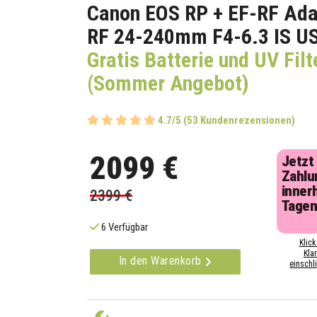
Canon EOS RP + EF-RF Ada
RF 24-240mm F4-6.3 IS U
Gratis Batterie und UV Filt
(Sommer Angebot)
4.7/5 (53 Kundenrezensionen)
2099 €
Jetzt
Zahlu
inner
2399 €
Tage
6 Verfügbar
Klick
Kla
In den Warenkorb
einschli