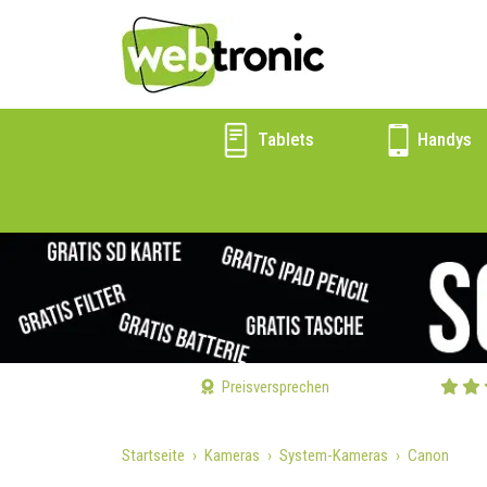
Tablets
Handys
Preisversprechen
Startseite
Kameras
System-Kameras
Canon