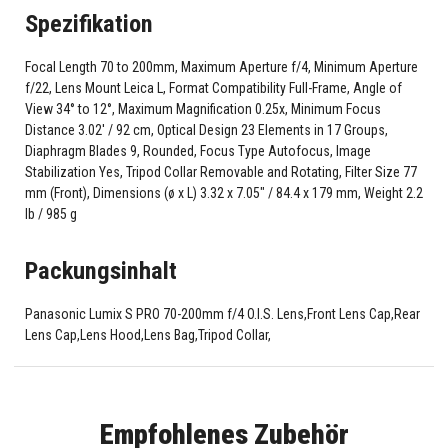
Spezifikation
Focal Length 70 to 200mm, Maximum Aperture f/4, Minimum Aperture
f/22, Lens Mount Leica L, Format Compatibility Full-Frame, Angle of
View 34° to 12°, Maximum Magnification 0.25x, Minimum Focus
Distance 3.02' / 92 cm, Optical Design 23 Elements in 17 Groups,
Diaphragm Blades 9, Rounded, Focus Type Autofocus, Image
Stabilization Yes, Tripod Collar Removable and Rotating, Filter Size 77
mm (Front), Dimensions (ø x L) 3.32 x 7.05" / 84.4 x 179 mm, Weight 2.2
lb / 985 g
Packungsinhalt
Panasonic Lumix S PRO 70-200mm f/4 O.I.S. Lens,Front Lens Cap,Rear
Lens Cap,Lens Hood,Lens Bag,Tripod Collar,
Empfohlenes Zubehör