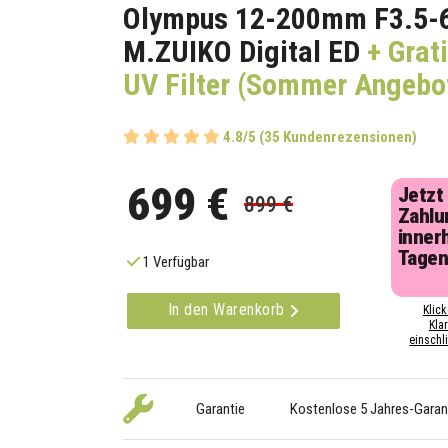
Olympus 12-200mm F3.5-
M.ZUIKO Digital ED
+ Grat
UV Filter (Sommer Angebo
4.8/5 (35 Kundenrezensionen)
699 €
Jetzt
899 €
Zahlu
inner
Tage
1 Verfügbar
In den Warenkorb
Klick
Kla
einschli
Garantie
Kostenlose 5 Jahres-Garan