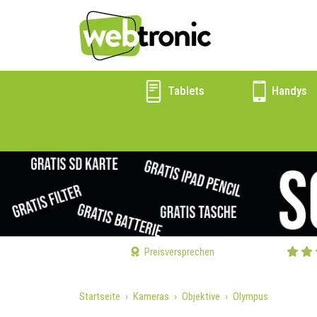
Tablets
Handys
Preisversprechen
Startseite
Kameras
Objektive
Olympus