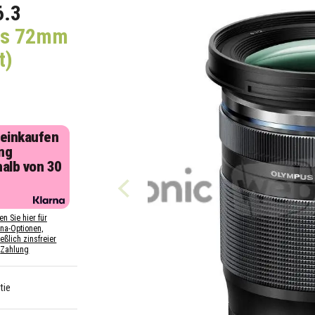
6.3
is 72mm
t)
 einkaufen
ng
halb von 30
n
en Sie hier für
rna-Optionen,
eßlich zinsfreier
Zahlung
tie