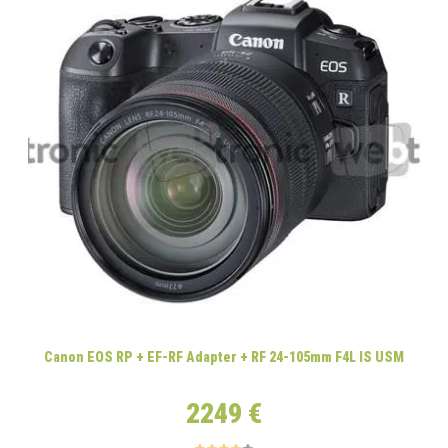
Canon EOS RP + EF-RF Adapter + RF 24-105mm F4L IS USM
2249 €