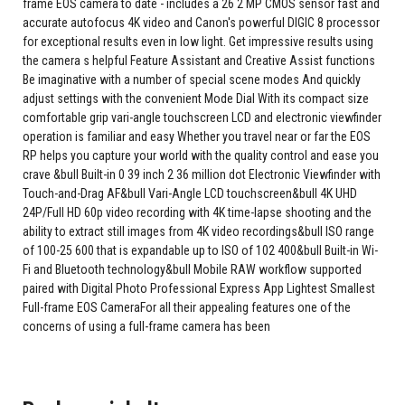
frame EOS camera to date - includes a 26 2 MP CMOS sensor fast and
accurate autofocus 4K video and Canon's powerful DIGIC 8 processor
for exceptional results even in low light. Get impressive results using
the camera s helpful Feature Assistant and Creative Assist functions
Be imaginative with a number of special scene modes And quickly
adjust settings with the convenient Mode Dial With its compact size
comfortable grip vari-angle touchscreen LCD and electronic viewfinder
operation is familiar and easy Whether you travel near or far the EOS
RP helps you capture your world with the quality control and ease you
crave &bull Built-in 0 39 inch 2 36 million dot Electronic Viewfinder with
Touch-and-Drag AF&bull Vari-Angle LCD touchscreen&bull 4K UHD
24P/Full HD 60p video recording with 4K time-lapse shooting and the
ability to extract still images from 4K video recordings&bull ISO range
of 100-25 600 that is expandable up to ISO of 102 400&bull Built-in Wi-
Fi and Bluetooth technology&bull Mobile RAW workflow supported
paired with Digital Photo Professional Express App Lightest Smallest
Full-frame EOS CameraFor all their appealing features one of the
concerns of using a full-frame camera has been