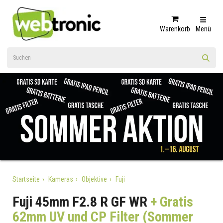
Warenkorb
Menü
Startseite
Kameras
Objektive
Fuji
Fuji 45mm F2.8 R GF WR
+ Gratis
62mm UV und CP Filter (Sommer