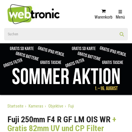
Warenkorb
Menü
Startseite
Kameras
Objektive
Fuji
Fuji 250mm F4 R GF LM OIS WR
+
Gratis 82mm UV und CP Filter