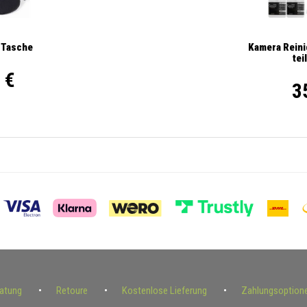
Kamera Reini
 Tasche
tei
 €
3
ratung
Retoure
Kostenlose Lieferung
Zahlungsoption