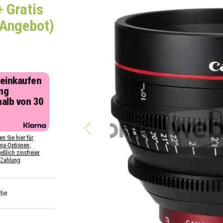
 Gratis
 Angebot)
 einkaufen
ng
halb von 30
n
en Sie hier für
rna-Optionen,
eßlich zinsfreier
Zahlung
tie