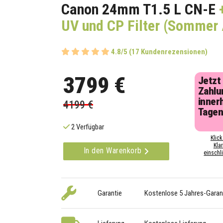
Canon 24mm T1.5 L CN-E
+
UV und CP Filter (Sommer
4.8/5 (17 Kundenrezensionen)
3799 €
Jetzt
Zahlu
inner
4199 €
Tage
2 Verfügbar
Klick
Kla
In den Warenkorb
einschli
Garantie
Kostenlose 5 Jahres-Garan