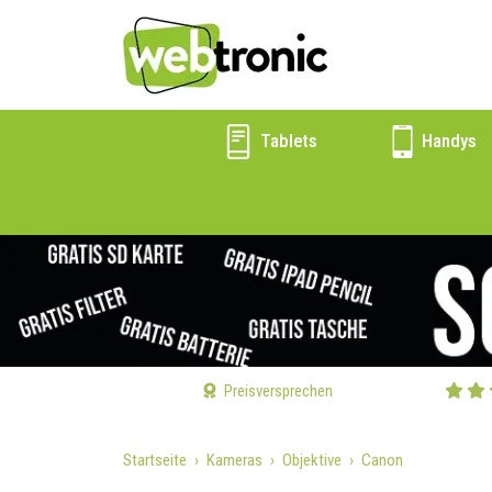
Tablets
Handys
Preisversprechen
Startseite
Kameras
Objektive
Canon