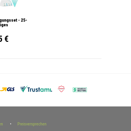
gungsset - 25-
liges
5 €
en
Preisversprechen