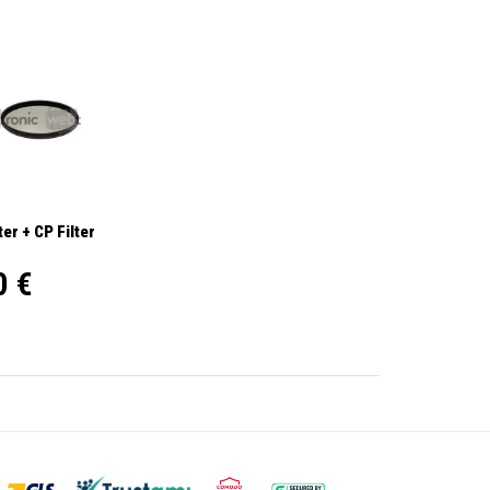
er + CP Filter
0 €