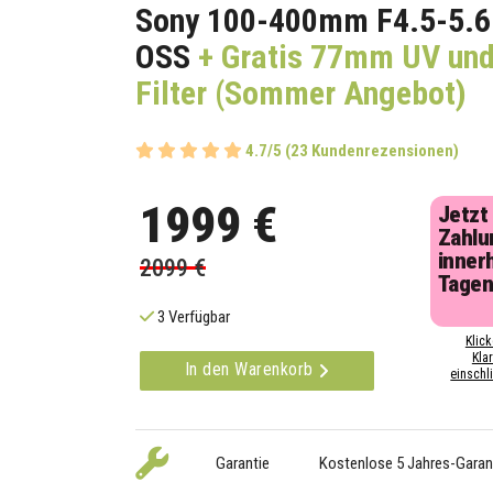
Sony 100-400mm F4.5-5.6
OSS
+ Gratis 77mm UV un
Filter (Sommer Angebot)
4.7/5 (23 Kundenrezensionen)
1999 €
Jetzt
Zahlu
inner
2099 €
Tage
3 Verfügbar
Klick
Kla
In den Warenkorb
einschli
Garantie
Kostenlose 5 Jahres-Garan