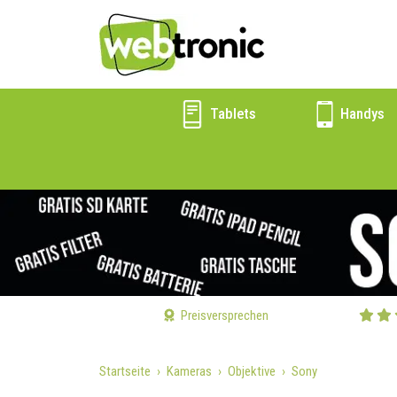
Tablets
Handys
Preisversprechen
Startseite
Kameras
Objektive
Sony