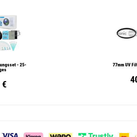
ungsset - 25-
77mm UV Filt
iges
4
 €