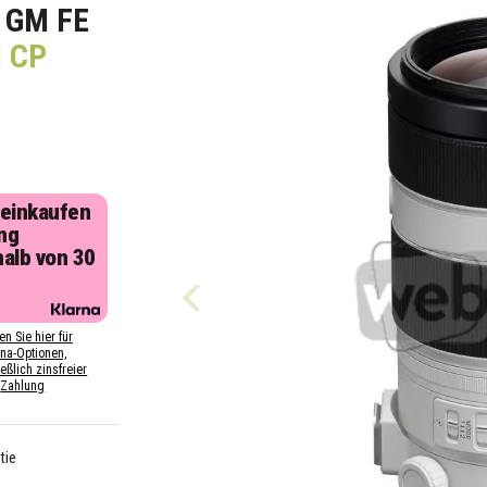
 GM FE
d CP
 einkaufen
ng
halb von 30
n
en Sie hier für
rna-Optionen,
eßlich zinsfreier
Zahlung
tie