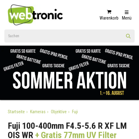
Warenkorb
Menü
Startseite
Kameras
Objektive
Fuji
Fuji 100-400mm F4.5-5.6 R XF LM
OIS WR
+ Gratis 77mm UV Filter