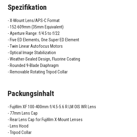
Spezifikation
X-Mount Lens/APS-C Format
152-609mm (35mm Equivalent)
Aperture Range: f/4.5 to f/22
Five ED Elements, One Super ED Element
Twin Linear Autofocus Motors
Optical Image Stabilization
Weather-Sealed Design, Fluorine Coating
Rounded 9-Blade Diaphragm
Removable Rotating Tripod Collar
Packungsinhalt
Fujifilm XF 100-400mm f/4.5-5.6 R LM OIS WR Lens
77mm Lens Cap
Rear Lens Cap for Fujifilm X-Mount Lenses
Lens Hood
Tripod Collar