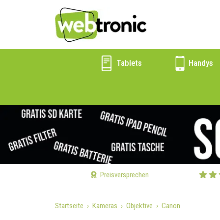
Tablets
Handys
Preisversprechen
Startseite
Kameras
Objektive
Canon