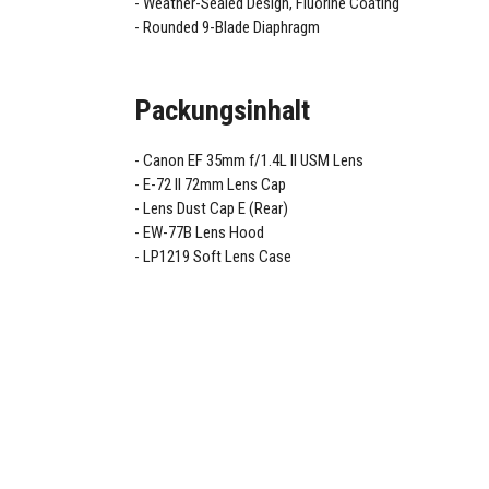
Weather-Sealed Design, Fluorine Coating
Rounded 9-Blade Diaphragm
Packungsinhalt
Canon EF 35mm f/1.4L II USM Lens
E-72 II 72mm Lens Cap
Lens Dust Cap E (Rear)
EW-77B Lens Hood
LP1219 Soft Lens Case