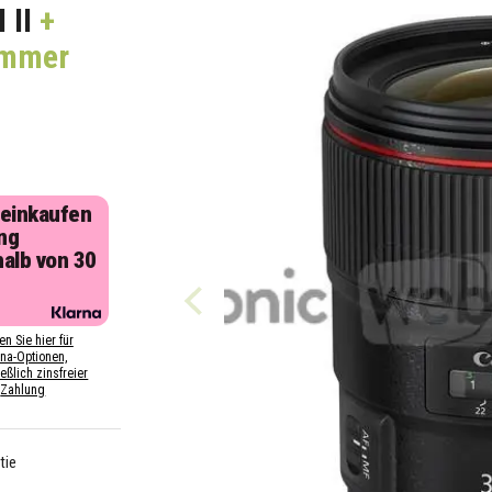
 II
+
ommer
 einkaufen
ng
halb von 30
n
en Sie hier für
rna-Optionen,
eßlich zinsfreier
Zahlung
tie