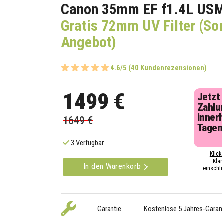
Canon 35mm EF f1.4L USM
Gratis 72mm UV Filter (S
Angebot)
4.6/5 (40 Kundenrezensionen)
1499 €
Jetzt
Zahlu
inner
1649 €
Tage
3 Verfügbar
Klick
Kla
In den Warenkorb
einschli
Garantie
Kostenlose 5 Jahres-Garan