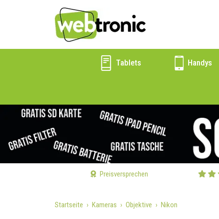
Tablets
Handys
Preisversprechen
Startseite
Kameras
Objektive
Nikon