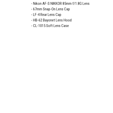
Nikon AF-S NIKKOR 85mm f/1.8G Lens
67mm Snap-On Lens Cap
LF-4 Rear Lens Cap
HB-62 Bayonet Lens Hood
CL-1015 Soft Lens Case