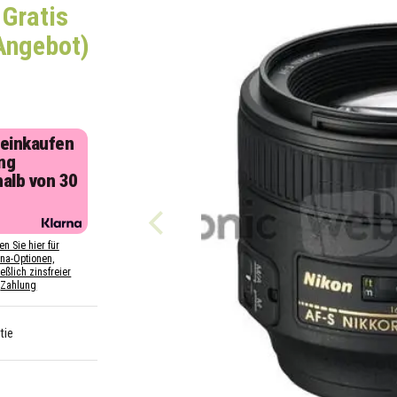
 Gratis
Angebot)
 einkaufen
ng
halb von 30
n
en Sie hier für
rna-Optionen,
eßlich zinsfreier
Zahlung
tie