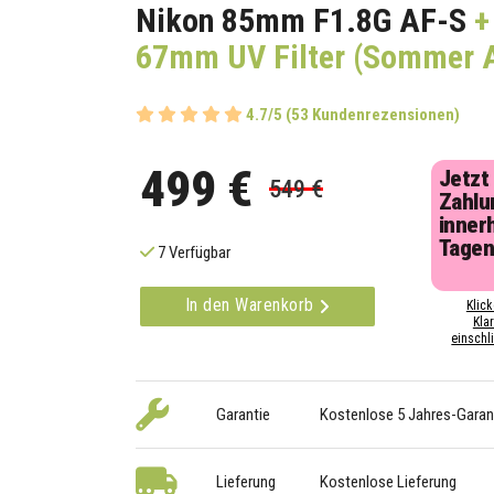
Nikon 85mm F1.8G AF-S
+
67mm UV Filter (Sommer 
4.7/5 (53 Kundenrezensionen)
499 €
Jetzt
549 €
Zahlu
inner
Tage
7 Verfügbar
In den Warenkorb
Klick
Kla
einschli
Garantie
Kostenlose 5 Jahres-Garan
Lieferung
Kostenlose Lieferung