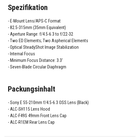
Spezifikation
E-Mount Lens/APS-C Format
82.5-315mm (35mm Equivalent)
Aperture Range: f/4.5-6.3 to f/22-32
Two ED Elements; Two Aspherical Elements
Optical SteadyShot Image Stabilization
Internal Focus
Minimum Focus Distance: 3.3'
Seven-Blade Circular Diaphragm
Packungsinhalt
Sony E 55-210mm f/4.5-6.3 OSS Lens (Black)
ALC-SH115 Lens Hood
ALC-F49S 49mm Front Lens Cap
ALC-R1EM Rear Lens Cap