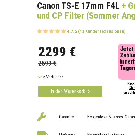
Canon TS-E 17mm F4L
+ G
und CP Filter (Sommer An
4.7/5 (43 Kundenrezensionen)
2299 €
Jetzt
Zahlu
inner
2599 €
Tage
5 Verfügbar
Klick
Kla
In den Warenkorb
einschli
Garantie
Kostenlose 5 Jahres-Garan