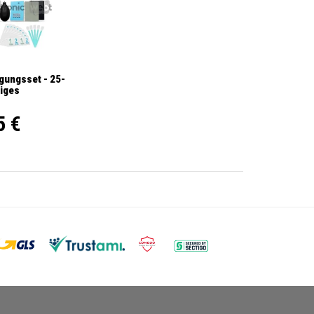
gungsset - 25-
liges
5 €