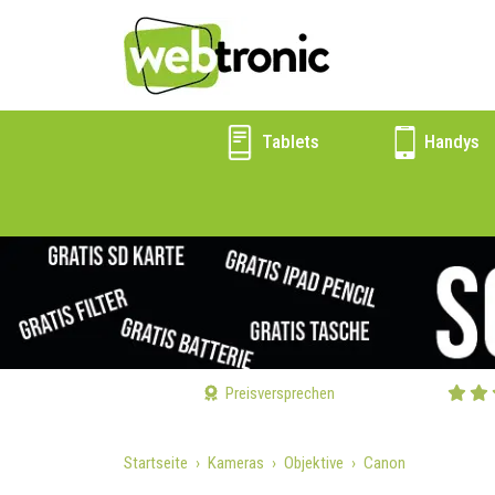
Tablets
Handys
Preisversprechen
Startseite
Kameras
Objektive
Canon