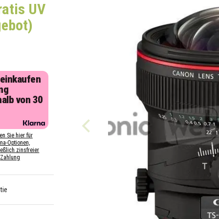
ratis UV
gebot)
 einkaufen
ng
halb von 30
n
en Sie hier für
rna-Optionen,
eßlich zinsfreier
Zahlung
tie