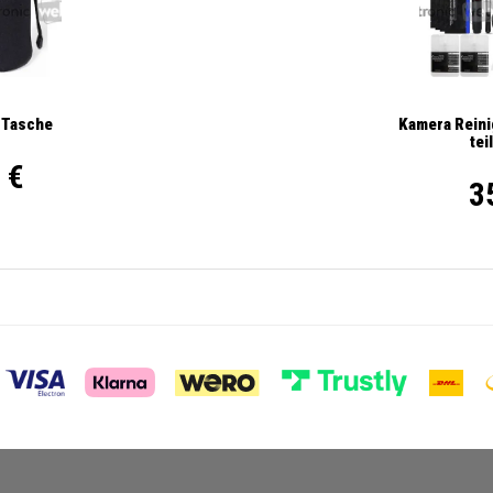
Kamera Reini
 Tasche
tei
 €
3