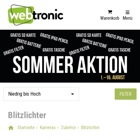
Warenkorb
Menü
FILTER
Blitzlichter
Startseite
Kameras
Zubehör
Blitzlichter