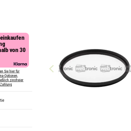
 einkaufen
ng
halb von 30
n
en Sie hier für
rna-Optionen,
eßlich zinsfreier
Zahlung
tie