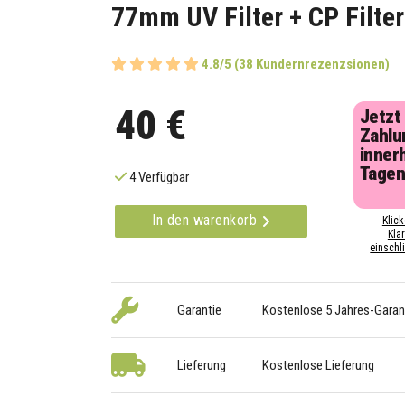
77mm UV Filter + CP Filter
4.8/5 (38 Kundernrezenzsionen)
40 €
Jetzt
Zahlu
inner
Tage
4 Verfügbar
In den warenkorb
Klick
Kla
einschli
Garantie
Kostenlose 5 Jahres-Garan
Lieferung
Kostenlose Lieferung