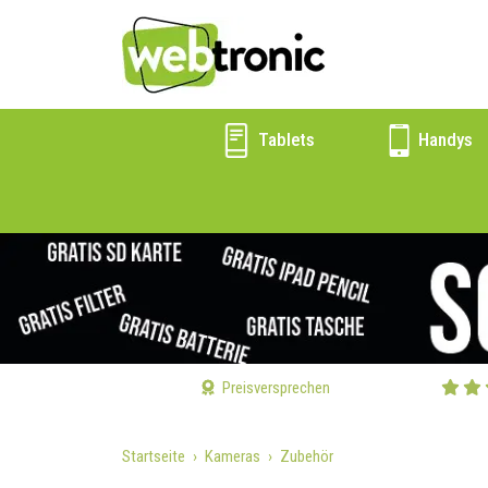
Tablets
Handys
Preisversprechen
Startseite
Kameras
Zubehör