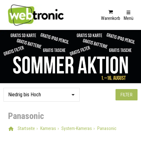
Warenkorb
Menü
FILTER
Panasonic
Startseite
Kameras
System-Kameras
Panasonic