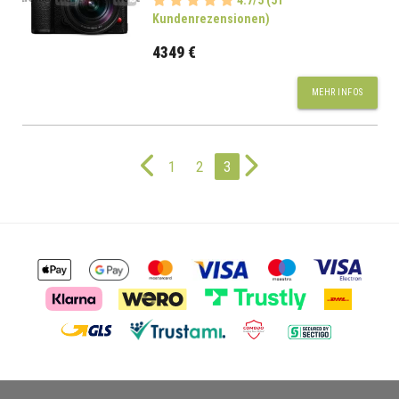
4.7/5 (51
Kundenrezensionen)
4349 €
MEHR INFOS
1
2
3