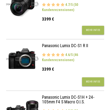
4.7/5 (50
Kundenrezensionen)
3399 €
MEHR INFOS
Panasonic Lumix DC-S1 R II
4.6/5 (46
Kundenrezensionen)
3399 €
MEHR INFOS
Panasonic Lumix DC-S1H + 24-
105mm F4 S Macro O.I.S.