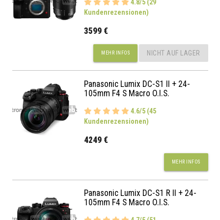
4.8/5 (29
Kundenrezensionen)
3599 €
NICHT AUF LAGER
MEHR INFOS
Panasonic Lumix DC-S1 II + 24-
105mm F4 S Macro O.I.S.
4.6/5 (45
Kundenrezensionen)
4249 €
MEHR INFOS
Panasonic Lumix DC-S1 R II + 24-
105mm F4 S Macro O.I.S.