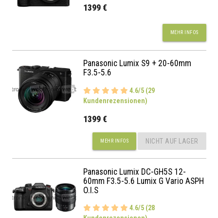
1399 €
MEHR INFOS
Panasonic Lumix S9 + 20-60mm
F3.5-5.6
4.6/5 (29
Kundenrezensionen)
1399 €
NICHT AUF LAGER
MEHR INFOS
Panasonic Lumix DC-GH5S 12-
60mm F3.5-5.6 Lumix G Vario ASPH
O.I.S
4.6/5 (28