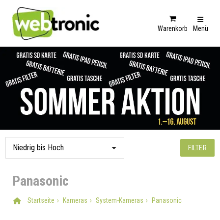
Warenkorb
Menü
FILTER
Panasonic
Startseite
Kameras
System-Kameras
Panasonic