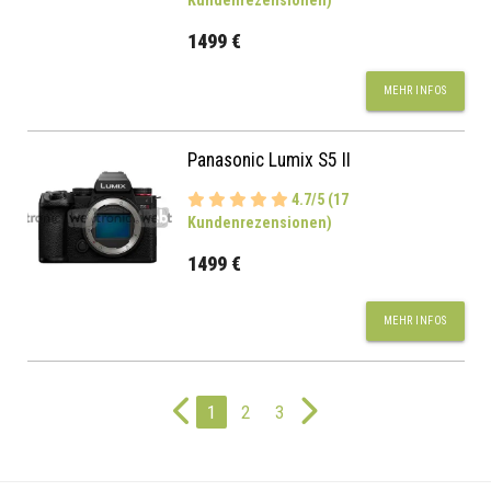
Kundenrezensionen)
1499 €
MEHR INFOS
Panasonic Lumix S5 II
4.7/5 (17
Kundenrezensionen)
1499 €
MEHR INFOS
1
2
3